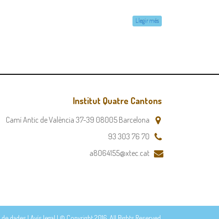
Llegir més
Institut Quatre Cantons
Camí Antic de València 37-39 08005 Barcelona
93 303 76 70
a8064155@xtec.cat
 de dades
|
Avís legal
| © Copyright 2016. All Rights Reserved.