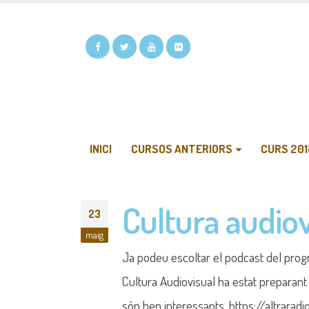
INICI
CURSOS ANTERIORS
CURS 201
Cultura audiov
23
maig
Ja podeu escoltar el podcast del prog
Cultura Audiovisual ha estat preparant 
són ben interessants. https://altrara