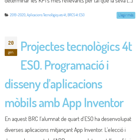
determinar les KPI´s més rellevants per tal que la seva [...]
2019-2020
,
Aplicacions Tecnològiques 4t
,
BRCS 4t ESO
Llegir més
Projectes tecnològics 4t
20
gen.
ESO. Programació i
disseny d’aplicacions
mòbils amb App Inventor
En aquest BRC l'alumnat de quart d'ESO ha desenvolupat
diverses aplicacions mitjançant App Inventor. L'elecció i