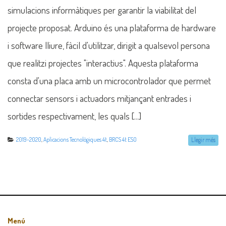
simulacions informàtiques per garantir la viabilitat del
projecte proposat. Arduino és una plataforma de hardware
i software lliure, fàcil d'utilitzar, dirigit a qualsevol persona
que realitzi projectes "interactius". Aquesta plataforma
consta d'una placa amb un microcontrolador que permet
connectar sensors i actuadors mitjançant entrades i
sortides respectivament, les quals [...]
2019-2020
,
Aplicacions Tecnològiques 4t
,
BRCS 4t ESO
Llegir més
Menú