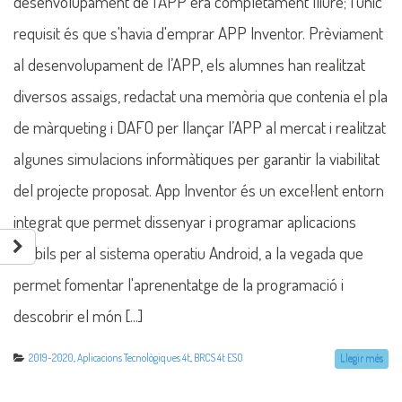
desenvolupament de l’APP era completament lliure; l'únic
requisit és que s'havia d'emprar APP Inventor. Prèviament
al desenvolupament de l’APP, els alumnes han realitzat
diversos assaigs, redactat una memòria que contenia el pla
de màrqueting i DAFO per llançar l’APP al mercat i realitzat
algunes simulacions informàtiques per garantir la viabilitat
del projecte proposat. App Inventor és un excel·lent entorn
integrat que permet dissenyar i programar aplicacions
mòbils per al sistema operatiu Android, a la vegada que
permet fomentar l'aprenentatge de la programació i
descobrir el món [...]
2019-2020
,
Aplicacions Tecnològiques 4t
,
BRCS 4t ESO
Llegir més