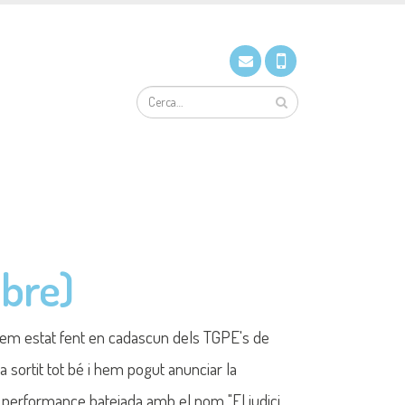
bre)
e hem estat fent en cadascun dels TGPE's de
ha sortit tot bé i hem pogut anunciar la
ta performance batejada amb el nom "El judici