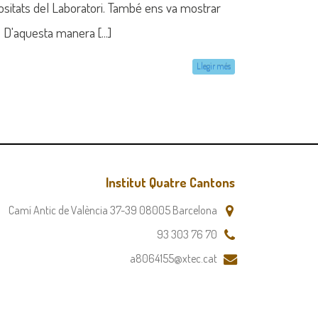
riositats del Laboratori. També ens va mostrar
.. D'aquesta manera [...]
Llegir més
Institut Quatre Cantons
Camí Antic de València 37-39 08005 Barcelona
93 303 76 70
a8064155@xtec.cat