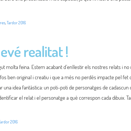
tres
,
Tardor 2016
vé realitat !
 molta feina. Estem acabant d’enllestir els nostres relats i n
fos ben original i creatiu i que a més no perdés impacte pel fet qu
una idea fantàstica: un poti-poti de personatges de cadascun d
dentificar el relat i el personatge a què correspon cada dibuix
Tardor 2016