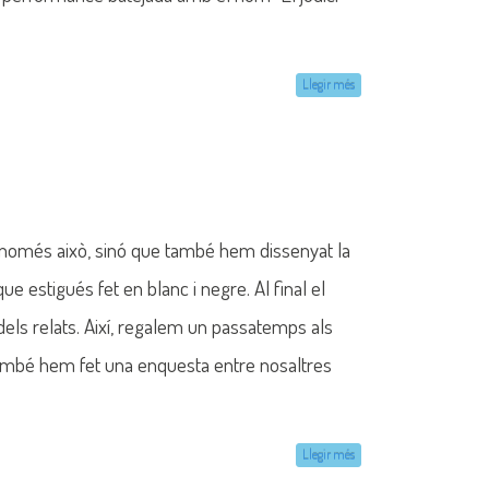
Llegir més
o només això, sinó que també hem dissenyat la
e estigués fet en blanc i negre. Al final el
els relats. Així, regalem un passatemps als
. També hem fet una enquesta entre nosaltres
Llegir més