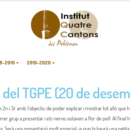
8-2019
2019-2020
 del TGPE (20 de desem
 2n i 3r amb l'objectiu de poder explicar i mostrar tot allò qu
rer grup a presentar i els nervis estaven a flor de pell. Al final 
tra. Serà una presentació molt especial, ja que hi haurà una peti