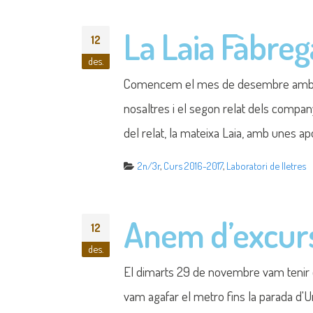
La Laia Fàbrega
12
des.
Comencem el mes de desembre amb una s
nosaltres i el segon relat dels company
del relat, la mateixa Laia, amb unes ap
2n/3r
,
Curs 2016-2017
,
Laboratori de lletres
Anem d’excursió
12
des.
El dimarts 29 de novembre vam tenir el p
vam agafar el metro fins la parada d'U