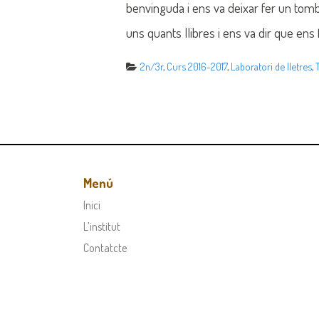
benvinguda i ens va deixar fer un tomb 
uns quants llibres i ens va dir que ens f
2n/3r
,
Curs 2016-2017
,
Laboratori de lletres
,
Menú
Inici
L’institut
Contatcte