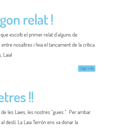
gon relat !
ue escolti el primer relat d'alguns de
entre nosaltres i feia el tancament de la crítica
, Laia!
Llegir més
tres !!
 de les Laies, les nostres "guies ". Per arribar
l destí. La Laia Terrón ens va donar la