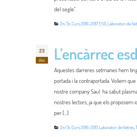
del segle".
2n/3r
,
Curs 2016-2017
,
ESO
,
Laboratori de lle
L’encàrrec esde
23
des.
Aquestes darreres setmanes hem tingut
portada i la contraportada. Volíem que 
nostre company Saul ha sabut plasmar 
nostres lectors, ja que els proposem i
per [...]
2n/3r
,
Curs 2016-2017
,
Laboratori de lletres
,