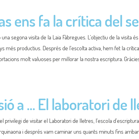
s ens fa la crítica del se
egona visita de la Laia Fàbregues. L'objectiu de la visita és q
s més productius. Després de l'escolta activa, hem fet la crítica 
ortacions molt valuoses per millorar la nostra escriptura. Gràcies
 a … El laboratori de lle
rivilegi de visitar el Laboratori de lletres, l'escola d'escriptura
rquinaona i després vam caminar uns quants minuts fins arribar a